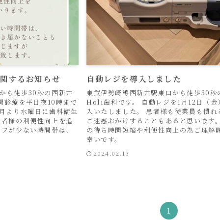
に関するお知らせ
自動レジを導入しました
から徒歩30秒の西新井
東武伊勢崎線西新井駅東口から徒歩30秒
夜間診療を平日夜10時まで
Holi歯科です。 自動レジを1月12日（
4月より水曜日に歯科衛生
入いたしました。 患者様も従業員も慣れ
患者様の利便性向上を追
ご迷惑おかけすることもあると思います。
ッフが少ない時間帯は、
の待ち時間短縮や利便性向上の為ご理解
幸いです。
2024.02.13
1