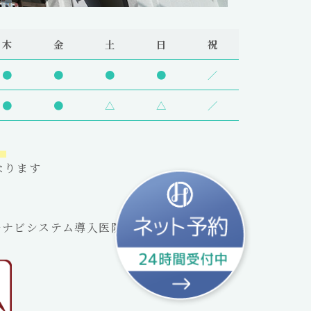
木
金
土
日
祝
●
●
●
●
／
●
●
△
△
／
。
なります
ルナビシステム導入医院］です。