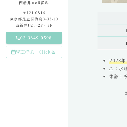
西新井Holi歯科
〒121-0816
東京都足立区梅島3-33-10
西新井Jビル2F・3F
03-3849-0598
WEB予約 Click
2023
△：水曜
休診：