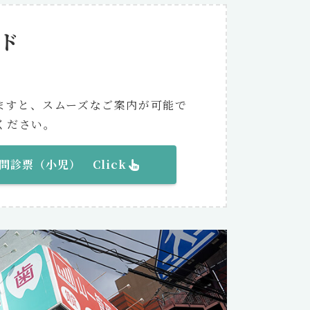
ド
ますと、スムーズなご案内が可能で
ください。
問診票（
小児
） Click