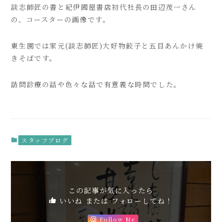
談志師匠の書と紀伊國屋書店初代社長の田辺茂一さん
の、コースターの画像です。
東生園では家元(談志師匠)大好物餃子と五目あんかけ焼
きそばです。
訪問診療の話や色々な話で有意義な時間でした。
スタッフブログ
この記事が気に入ったら
いいね または フォローしてね！
Follow Me