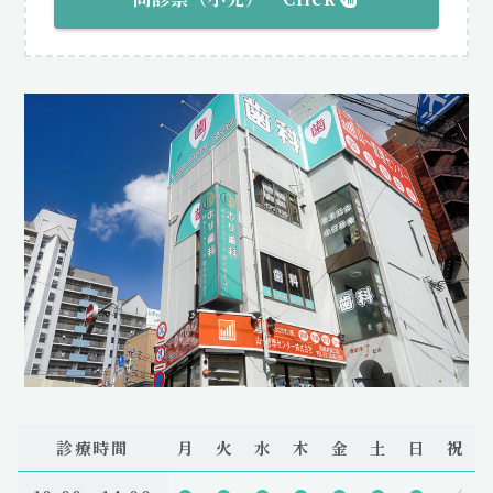
診療時間
月
火
水
木
金
土
日
祝