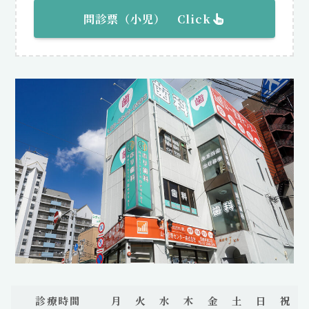
問診票（
小児
） Click
診療時間
月
火
水
木
金
土
日
祝