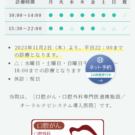
診療時間
月
火
水
木
金
土
日
祝
10:00〜14:00
●
●
●
●
●
●
●
／
15:30～22:00
●
●
△
●
●
△
△
／
2023年11月2日（木）より、平日22：00まで
の診療となります。
△：水曜日・土曜日・日曜日午後は15:00～
18:00までの診療となります
休診：祝日
当院は、［口腔がん・口腔外科専門医連携施設／
オーラルナビシステム導入医院］です。