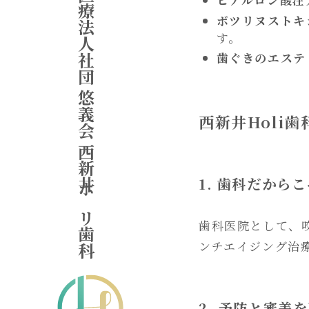
医療法人社団 悠義会 西新井ホリ歯科
ボツリヌストキ
す。
歯ぐきのエステ
西新井Holi
1. 歯科だから
歯科医院として、
ンチエイジング治
2. 予防と審美