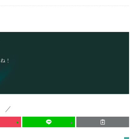
てね！
！