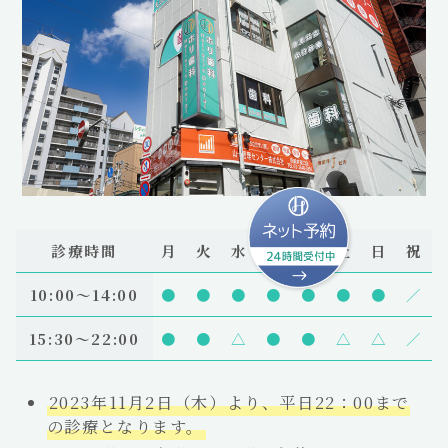
診療時間
月
火
水
木
金
土
日
祝
10:00〜14:00
●
●
●
●
●
●
●
／
15:30～22:00
●
●
△
●
●
△
△
／
2023年11月2日（木）より、平日22：00まで
の診療となります。