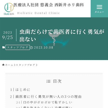
医療法人社団 悠義会 西新井ホリ歯科
メニュー
Holistic Dental Clinic
虫歯だらけで歯医者に行く勇気が
2023
9/25
出ない
スタッフブログ
2023.10.08
ホーム
スタッフブログ
目次
はじめに
歯医者に行く勇気が無い人の3つの理由
口の中がボロボロで恥ずかしい
歯を抜きたくないし治療が怖い