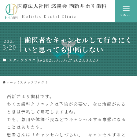
医療法人社団 悠義会 西新井ホリ歯科
メニュー
Holistic Dental Clinic
歯医者をキャンセルして行きにく
2023
3/20
いと思っても中断しない
スタッフブログ
2023.03.08
2023.03.20
ホーム
スタッフブログ
西新井ホリ歯科です。
多くの歯科クリニックは予約が必要で、次に治療がある
ときは予約して帰宅しますよね。
でも、急用や体調不良などでキャンセルする事態になる
ことはあります。
患者さんは「キャンセルしづらい」「キャンセルすると