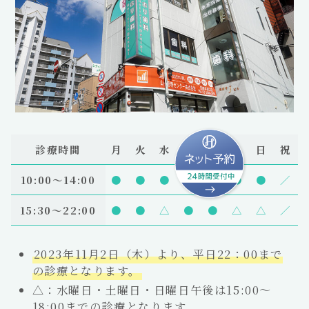
診療時間
月
火
水
木
金
土
日
祝
10:00〜14:00
●
●
●
●
●
●
●
／
15:30～22:00
●
●
△
●
●
△
△
／
2023年11月2日（木）より、平日22：00まで
の診療となります。
△：水曜日・土曜日・日曜日午後は15:00～
18:00までの診療となります