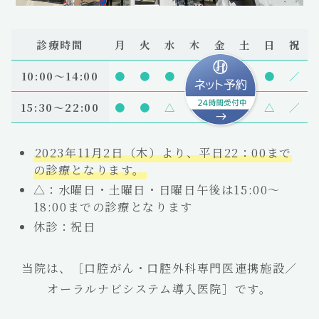
診療時間
月
火
水
木
金
土
日
祝
10:00〜14:00
●
●
●
●
●
●
●
／
15:30～22:00
●
●
△
●
●
△
△
／
2023年11月2日（木）より、平日22：00まで
の診療となります。
△：水曜日・土曜日・日曜日午後は15:00～
18:00までの診療となります
休診：祝日
当院は、［口腔がん・口腔外科専門医連携施設／
オーラルナビシステム導入医院］です。