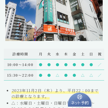
診療時間
月
火
水
木
金
土
日
祝
10:00〜14:00
●
●
●
●
●
●
●
／
15:30～22:00
●
●
△
●
●
△
△
／
2023年11月2日（木）より、平日22：00まで
の診療となります。
△：水曜日・土曜日・日曜日午後は15:00～