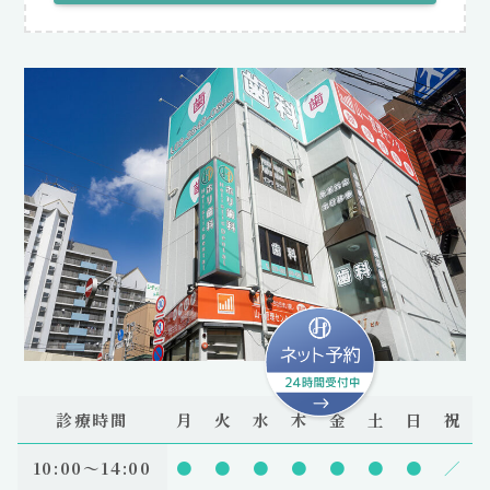
診療時間
月
火
水
木
金
土
日
祝
10:00〜14:00
●
●
●
●
●
●
●
／