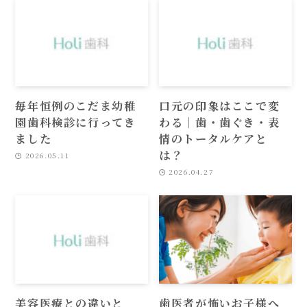
毎年恒例のこだま幼稚
口元の印象はここで変
園歯科検診に行ってき
わる｜歯・歯ぐき・表
ました
情のトータルケアと
は？
2026.05.11
2026.04.27
美容医療との違いと
歯医者が怖いお子様へ