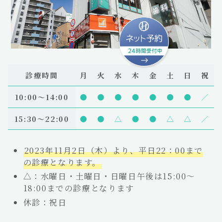
診療時間
月
火
水
木
金
土
日
祝
10:00〜14:00
●
●
●
●
●
●
●
／
15:30～22:00
●
●
△
●
●
△
△
／
2023年11月2日（木）より、平日22：00まで
の診療となります。
△：水曜日・土曜日・日曜日午後は15:00～
18:00までの診療となります
休診：祝日